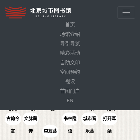
首页
场馆介绍
首页
精彩活动
导引导览
精彩活动
品牌活动
活动预告
自助文印
空间预约
视读
大运河
首图门户
文化阅
终身阅
京城博
芸林雅
经典传
非遗零
EN
读行
读
谈
集
承
距离
古韵今
文脉薪
书林隐
城市音
打开耳
赏
传
森友荟
语
乐荟
朵