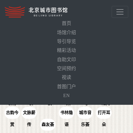
首页
场馆介绍
首页
精彩活动
导引导览
精彩活动
品牌活动
活动预告
自助文印
空间预约
视读
大运河
首图门户
文化阅
终身阅
京城博
芸林雅
经典传
非遗零
EN
读行
读
谈
集
承
距离
古韵今
文脉薪
书林隐
城市音
打开耳
赏
传
森友荟
语
乐荟
朵