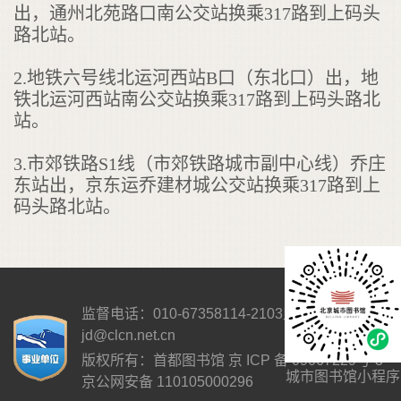
出，通州北苑路口南公交站换乘317路到上码头
路北站。
2.地铁六号线北运河西站B口（东北口）出，地
铁北运河西站南公交站换乘317路到上码头路北
站。
3.市郊铁路S1线（市郊铁路城市副中心线）乔庄
东站出，京东运乔建材城公交站换乘317路到上
码头路北站。
监督电话：010-67358114-2103
监督邮箱：
jd@clcn.net.cn
版权所有：首都图书馆
京 ICP 备 09067229号-3
城市图书馆小程序
京公网安备 110105000296