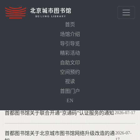
首页
场馆介绍
首页
公告
导引导览
精彩活动
公告
自助文印
空间预约
视读
北京市文化和旅游局关于所属事业单位2026年公开招
2026-
首图门户
07-24
聘工作人员笔试、资格复审和面试公告
EN
首都图书馆关于联合开通“京通码”认证服务的通知
2026-07-17
首都图书馆关于北京城市图书馆网络升级改造的通
2026-07-
17