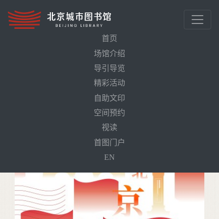
首页
场馆介绍
首页
活动预告
导引导览
精彩活动
自助文印
空间预约
视读
首图门户
EN