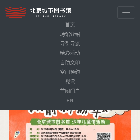
首页
场馆介绍
首页
活动预告
导引导览
精彩活动
自助文印
空间预约
视读
首图门户
EN