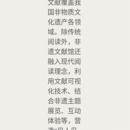
文献覆盖我
国非物质文
化遗产各领
域。除传统
阅读外，非
遗文献馆还
融入现代阅
读理念，利
用文献可视
化技术、结
合非遗主题
展览、互动
体验等，营