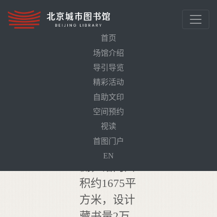
首页
场馆介绍
首页
区域介绍
非遗文献馆
导引导览
精彩活动
自助文印
非遗文
空间预约
献馆/地方
视读
文献馆位于
首图门户
一层东南
EN
侧，馆内面
积约1675平
方米，设计
藏书量2万