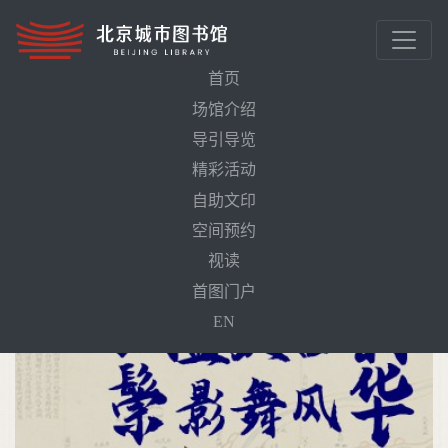
首页
场馆介绍
导引导览
首页
活动预告
精彩活动
铜盘旋古韵 鬃影舞风华——北京鬃人技艺体验
自助文印
空间预约
视读
首图门户
EN