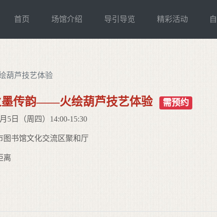
首页
场馆介绍
导引导览
精彩活动
绘葫芦技艺体验
火墨传韵——火绘葫芦技艺体验
需预约
5日（周四）14:00-15:30
市图书馆文化交流区聚和厅
距离