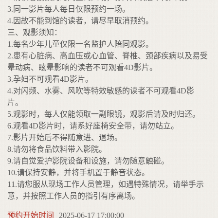
3.同一影片每人每日仅限预约一场。
4.因故不能到馆的读者，请尽早取消预约。
三、观影须知：
1.每名少年儿童仅限一名监护人陪同观影。
2.患有心脏病、高血压或心血管、脊椎、颈部疾病以及易受
晕动病、眩晕影响的读者不可观看4D影片。
3.孕妇不可观看4D影片。
4.对闪频、水雾、风吹等特效敏感的读者不可观看4D影
片。
5.观影时，每人仅能领取一副眼镜，观影后请及时归还。
6.观看4D影片时，请系好座椅安全带，请勿站立。
7.影片开始后不得随意进、退场。
8.请勿将食品饮料带入影院。
9.请自觉爱护影院设备和设施，请勿随意触碰。
10.请保持安静，并将手机置于静音状态。
11.请您服从现场工作人员管理，如遇特殊情况，请举手示
意，并按照工作人员的指引有序离场。
预约开始时间
2025-06-17 17:00:00