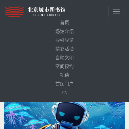
首页
场馆介绍
导引导览
首页
活动预告
寒武秘境（4D影片）
精彩活动
自助文印
空间预约
视读
首图门户
EN