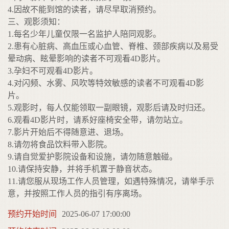
4.因故不能到馆的读者，请尽早取消预约。
三、观影须知：
1.每名少年儿童仅限一名监护人陪同观影。
2.患有心脏病、高血压或心血管、脊椎、颈部疾病以及易受
晕动病、眩晕影响的读者不可观看4D影片。
3.孕妇不可观看4D影片。
4.对闪频、水雾、风吹等特效敏感的读者不可观看4D影
片。
5.观影时，每人仅能领取一副眼镜，观影后请及时归还。
6.观看4D影片时，请系好座椅安全带，请勿站立。
7.影片开始后不得随意进、退场。
8.请勿将食品饮料带入影院。
9.请自觉爱护影院设备和设施，请勿随意触碰。
10.请保持安静，并将手机置于静音状态。
11.请您服从现场工作人员管理，如遇特殊情况，请举手示
意，并按照工作人员的指引有序离场。
预约开始时间
2025-06-07 17:00:00