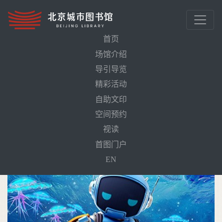
首页
场馆介绍
导引导览
首页
活动预告
寒武秘境（4D影片）
精彩活动
自助文印
空间预约
视读
首图门户
EN