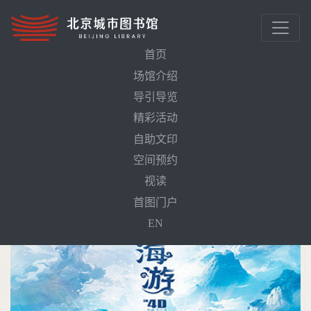
首页
场馆介绍
导引导览
首页
活动预告
奇幻山海游（4D影片）
精彩活动
自助文印
空间预约
视读
首图门户
EN