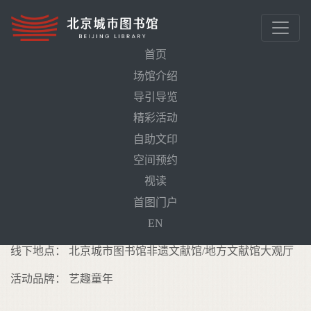
首页
场馆介绍
导引导览
首页
活动预告
精彩活动
夏天的歌会——“小荷才露尖尖角”文学音乐会
自助文印
空间预约
夏天的歌会——“小荷才露尖尖角”文学
视读
音乐会
需预约
首图门户
活动时间： 2024年5月5日（周日）14:00-15:00
EN
线下地点： 北京城市图书馆非遗文献馆/地方文献馆大观厅
活动品牌： 艺趣童年