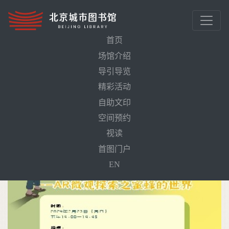
首页
场馆介绍
导引导览
首页
活动预告
“蜂”狂探秘——微观探索之蜜蜂的世界
精彩活动
自助文印
空间预约
视读
首图门户
EN