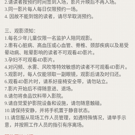
2.请读者按预约时间签到入场，影片开映后不再入场。
3.同一影片每人每日仅限预约一场。
4. 因故不能到馆的读者，请尽早取消预约。
三、观影须知：
1.每名少年儿童仅限一名监护人陪同观影。
2.患有心脏病、高血压或心血管、脊椎、颈部疾病以及易受
晕动病、眩晕影响的读者不可观看4D影片。
3.孕妇不可观看4D影片。
4.对闪频、水雾、风吹等特效敏感的读者不可观看4D影片。
5.观影时，每人仅能领取一副眼镜，观影后请及时归还。
6.观看4D影片时，请系好座椅安全带，请勿站立。
7.影片开始后不得随意进、退场。
8.请勿将食品饮料带入影院。
9.请自觉爱护影院设备和设施，请勿随意触碰。
10.请保持安静，并将手机置于静音状态。
11.请您服从现场工作人员管理，如遇特殊情况，请举手示
意，并按照工作人员的指引有序离场。