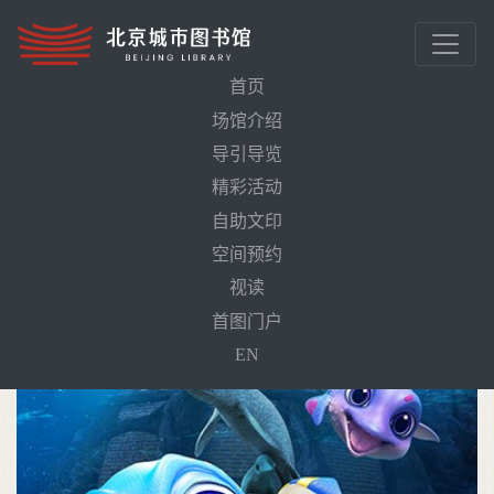
首页
场馆介绍
导引导览
首页
活动预告
鱼龙勇士2之深海捕鱼大赛（4D影片）
精彩活动
自助文印
空间预约
视读
首图门户
EN