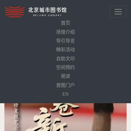
首页
场馆介绍
导引导览
首页
活动预告
线锁书香——线装书制作体验
精彩活动
自助文印
空间预约
视读
首图门户
EN