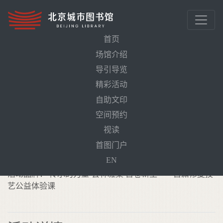
首页
场馆介绍
导引导览
首页
活动预告
护叶藏锋——包背装制作体验
精彩活动
自助文印
护叶藏锋——包背装制作体验
空间预约
需预约
视读
活动时间： 2026年5月16日（周六）14:00-15:30
首图门户
线下地点： 北京城市图书馆古籍文献馆中华经典传习所
EN
活动品牌： 传承的力量·芸林雅集 古卷新生——古籍修复技
艺公益体验课