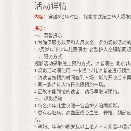
活动详情
内容：
穿越5亿年时空，探索寒武纪生命大爆
提示：
一、温馨提示
1.为确保服务效果和人员安全，参加观影活动的
2.7周岁以下少年儿童须由1名监护人全程陪同
二、服务方式
观影活动采取线上预约方式，读者须在“北京城
1.观影活动须使用“一卡通”少儿读者证进行预
2.请读者按预约时间签到入场，影片开映后不
3.同一影片每人每日仅限预约一场。
4.因故不能到馆的读者，请尽早取消预约。
三、观影须知
1.每名少年儿童仅限一名监护人陪同观影。
2.患有心脏病、高血压或心血管、脊椎、颈部
片。
3.孕妇、年满70周岁及以上老人不可观看4D影