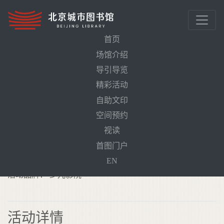
首页
场馆介绍
导引导览
首页
活动预告
驯龙高手（高清影片）
精彩活动
自助文印
驯龙高手（高清影片）
空间预约
需预约
视读
活动时间： 2026年5月17日16:00
首图门户
线下地点： 北京城市图书馆少年儿童馆少儿影院
EN
活动品牌： 少儿影院
活动详情