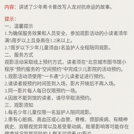
内容：
讲述了少年希卡普改写人龙对抗命运的故事。
提示：
一、温馨提示
1.为确保服务效果和人员安全，参加观影活动的小读者须年
满5周岁以上且身高在1.2米以上。
2.7周岁以下少年儿童须由1名监护人全程陪同观影。
二、服务方式
观影活动采取线上预约方式，读者须在“北京城市图书馆小
程序”预约服务的“空间预约”中完成少儿影院的活动预约。
1.观影活动须使用“一卡通”少儿读者证进行预约。
2.请读者按预约时间签到入场，影片开映后不再入场。
3.同一影片每人每日仅限预约一场。
4.因故不能到馆的读者，请尽早取消预约。
三、观影须知
1.每名少年儿童仅限一名监护人陪同观影。
2.患有心脏病、高血压或心血管、脊椎、颈部疾病、有精神
病史、双眼视觉异常以及易受晕动病、眩晕影响等可能存在
健康状况异常风险的人群不可观看4D影片。