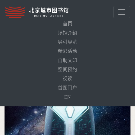
首页
场馆介绍
导引导览
首页
活动预告
地球生命大冒险（4D影片）
精彩活动
自助文印
空间预约
视读
首图门户
EN