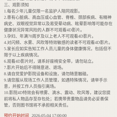
三、观影须知
1.每名少年儿童仅限一名监护人陪同观影。
2.患有心脏病、高血压或心血管、脊椎、颈部疾病、有精神
病史、双眼视觉异常以及易受晕动病、眩晕影响等可能存在
健康状况异常风险的人群不可观看4D影片。
3.孕妇、年满70周岁及以上老人不可观看4D影片。
4.对闪频、水雾、风吹等特效敏感的读者不可观看4D影片。
5.家长应如实告知工作人员儿童的身体健康情况，包括但不
限于以上疾病情况。
6.观看4D影片时，请系好座椅安全带，请勿站立。
7.影片开始后不得随意进、退场。
8.请自觉爱护影院设备和设施，请勿随意触碰。
9.请您服从现场工作人员管理，如遇特殊情况，请举手示
意，并按工作人员指引离场。
10.影院4D特效会有喷雾、滴水、震动、吹风等，建议您提
前将私人物品存至存包处；若携带贵重物品请务必妥善保
管，否则图书馆将不承担相关责任。
预约开始时间
2026-05-04 17:00:00