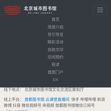
首页
场馆介绍
导引导览
首页
活动预告
精彩活动
是非颇缪于圣人：《史记》中的思想世界
自助文印
空间预约
是非颇缪于圣人：《史记》中的思想世
视读
界
需预约
首图门户
活动时间： 2026年5月24日（周日）14:00-15:30
EN
线下地点： 北京城市图书馆文化交流区聚和厅
线上平台：
首都图书馆-云课堂直播间
快手 哔哩哔哩 新浪
微博 抖音 微信视频号 央视频 首都图书馆微信订阅号