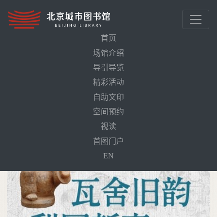
首页
场馆介绍
导引导览
首页
活动预告
赏昆曲《西厢记》品诚信情义价值
精彩活动
自助文印
空间预约
视读
首图门户
EN