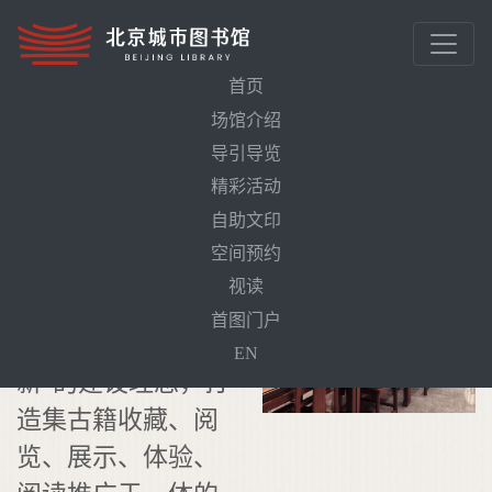
首页
场馆介绍
首页
区域介绍
古籍文献馆
导引导览
精彩活动
自助文印
空间预约
视读
古籍文献馆秉
首图门户
承“保护、传承、创
EN
新”的建设理念，打
造集古籍收藏、阅
览、展示、体验、