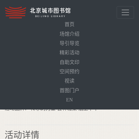
首页
场馆介绍
导引导览
首页
活动预告
飞针走线——线装书装帧体验
精彩活动
自助文印
飞针走线——线装书装帧体验
空间预约
需预约
视读
活动时间： 2024年5月14日（周二）14:00-15:30
首图门户
线下地点： 北京城市图书馆古籍文献馆中华经典传习所
EN
活动品牌： 传承的力量·芸林雅集 纸上千年
活动详情