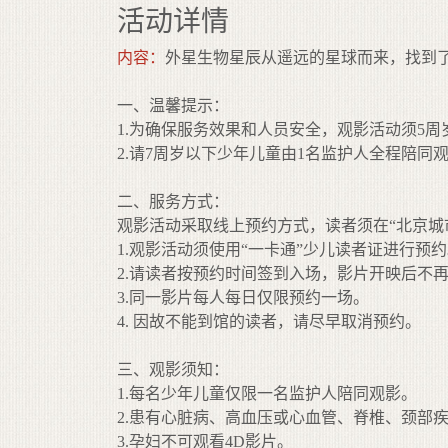
活动详情
内容：
外星生物星辰从遥远的星球而来，找到了
一、温馨提示：
1.为确保服务效果和人员安全，观影活动须5周
2.请7周岁以下少年儿童由1名监护人全程陪同
二、服务方式：
观影活动采取线上预约方式，读者须在“北京城
1.观影活动须使用“一卡通”少儿读者证进行预
2.请读者按预约时间签到入场，影片开映后不
3.同一影片每人每日仅限预约一场。
4. 因故不能到馆的读者，请尽早取消预约。
三、观影须知：
1.每名少年儿童仅限一名监护人陪同观影。
2.患有心脏病、高血压或心血管、脊椎、颈部
3.孕妇不可观看4D影片。