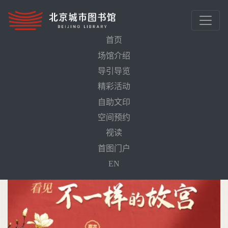
首页
场馆介绍
导引导览
首页
活动预告
精彩活动
跟随“故宫摄影第一人”的镜头，看见不一样的故宫
自助文印
空间预约
视读
首图门户
EN