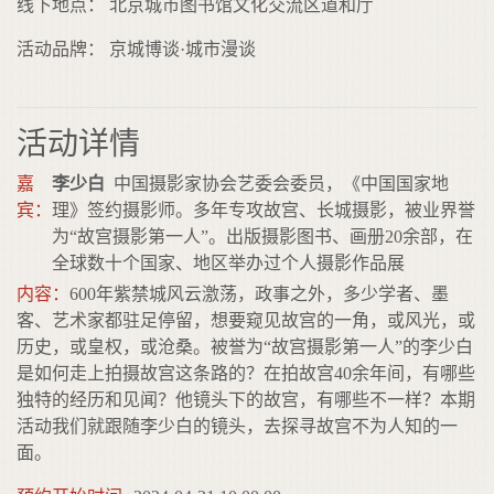
线下地点： 北京城市图书馆文化交流区道和厅
活动品牌： 京城博谈·城市漫谈
活动详情
嘉
李少白
中国摄影家协会艺委会委员，《中国国家地
宾：
理》签约摄影师。多年专攻故宫、长城摄影，被业界誉
为“故宫摄影第一人”。出版摄影图书、画册20余部，在
全球数十个国家、地区举办过个人摄影作品展
内容：
600年紫禁城风云激荡，政事之外，多少学者、墨
客、艺术家都驻足停留，想要窥见故宫的一角，或风光，或
历史，或皇权，或沧桑。被誉为“故宫摄影第一人”的李少白
是如何走上拍摄故宫这条路的？在拍故宫40余年间，有哪些
独特的经历和见闻？他镜头下的故宫，有哪些不一样？本期
活动我们就跟随李少白的镜头，去探寻故宫不为人知的一
面。